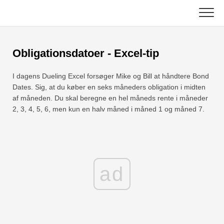
Skip
to
content
Vigtigste
Obligationsdatoer - Excel-tip
Excel-funktioner
I dagens Dueling Excel forsøger Mike og Bill at håndtere Bond
Diagram
C ++
Dates. Sig, at du køber en seks måneders obligation i midten
af ​​måneden. Du skal beregne en hel måneds rente i måneder
2, 3, 4, 5, 6, men kun en halv måned i måned 1 og måned 7.
Excel-tip
DSA
Formel
Java
Ordliste
JavaScript
ad
Tastaturgenveje
Kotlin
Lektioner
Python
Nyheder