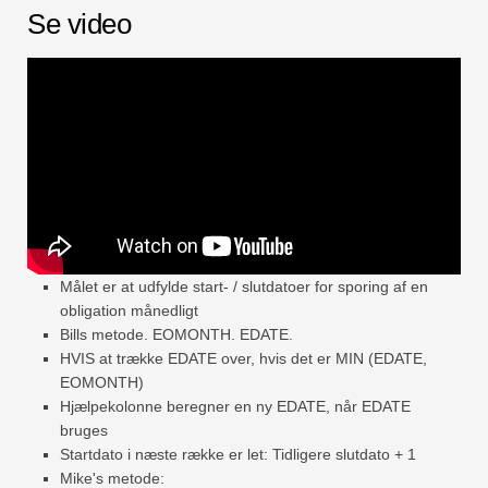
Se video
Hurtig
Drejebord
TechTV
Målet er at udfylde start- / slutdatoer for sporing af en
obligation månedligt
Bills metode. EOMONTH. EDATE.
HVIS at trække EDATE over, hvis det er MIN (EDATE,
EOMONTH)
Hjælpekolonne beregner en ny EDATE, når EDATE
bruges
Startdato i næste række er let: Tidligere slutdato + 1
Mike's metode: