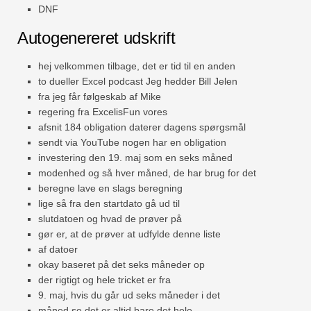
DNF
Autogenereret udskrift
hej velkommen tilbage, det er tid til en anden
to dueller Excel podcast Jeg hedder Bill Jelen
fra jeg får følgeskab af Mike
regering fra ExcelisFun vores
afsnit 184 obligation daterer dagens spørgsmål
sendt via YouTube nogen har en obligation
investering den 19. maj som en seks måned
modenhed og så hver måned, de har brug for det
beregne lave en slags beregning
lige så fra den startdato gå ud til
slutdatoen og hvad de prøver på
gør er, at de prøver at udfylde denne liste
af datoer
okay baseret på det seks måneder op
der rigtigt og hele tricket er fra
9. maj, hvis du går ud seks måneder i det
måned se det er altid bare det hele