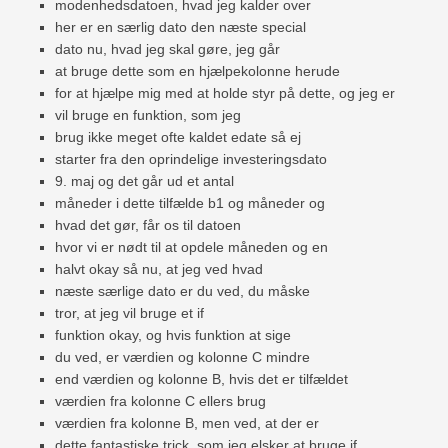
modenhedsdatoen, hvad jeg kalder over
her er en særlig dato den næste special
dato nu, hvad jeg skal gøre, jeg går
at bruge dette som en hjælpekolonne herude
for at hjælpe mig med at holde styr på dette, og jeg er
vil bruge en funktion, som jeg
brug ikke meget ofte kaldet edate så ej
starter fra den oprindelige investeringsdato
9. maj og det går ud et antal
måneder i dette tilfælde b1 og måneder og
hvad det gør, får os til datoen
hvor vi er nødt til at opdele måneden og en
halvt okay så nu, at jeg ved hvad
næste særlige dato er du ved, du måske
tror, ​​at jeg vil bruge et if
funktion okay, og hvis funktion at sige
du ved, er værdien og kolonne C mindre
end værdien og kolonne B, hvis det er tilfældet
værdien fra kolonne C ellers brug
værdien fra kolonne B, men ved, at der er
dette fantastiske trick, som jeg elsker at bruge if