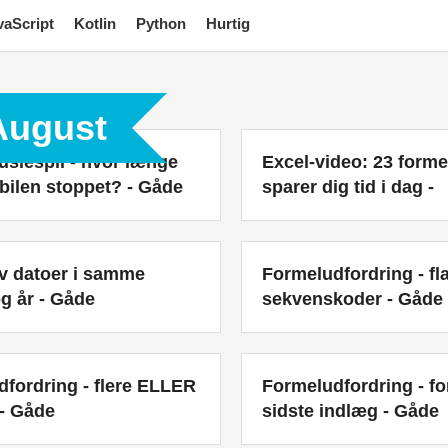
vaScript
Kotlin
Python
Hurtig
 August
slespil - hvor længe
Excel-video: 23 formel
tbilen stoppet? - Gåde
sparer dig tid i dag -
 datoer i samme
Formeludfordring - fl
g år - Gåde
sekvenskoder - Gåde
fordring - flere ELLER
Formeludfordring - fo
 - Gåde
sidste indlæg - Gåde