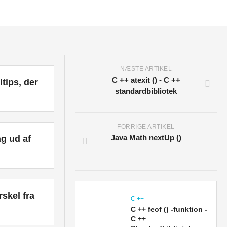
NÆSTE ARTIKEL
C ++ atexit () - C ++
tips, der
standardbibliotek
FORRIGE ARTIKEL
Java Math nextUp ()
ag ud af
rskel fra
C ++
C ++ feof () -funktion -
C ++