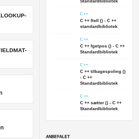
Standardbibliotek
C ++
 XLOOKUP-
C ++ ftell () - C ++
standardbibliotek
C ++
C ++ fgetpos () - C ++
YIELDMAT-
Standardbibliotek
C ++
C ++ tilbagespoling ()
- C ++
Standardbibliotek
n
C ++
C ++ sætter () - C ++
Standardbibliotek
en
ANBEFALET