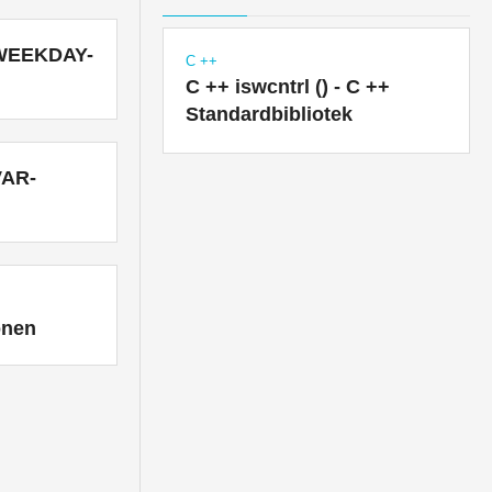
 WEEKDAY-
C ++
C ++ iswcntrl () - C ++
Standardbibliotek
VAR-
onen