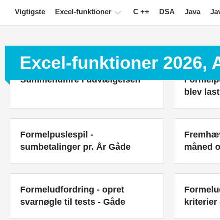
Skip
Vigtigste
Excel-funktioner
C ++
DSA
Java
Ja
to
content
Diagram
Excel-funktioner 2026,
Excel-
tip
Summenumre i udvælgelsen
Formelpu
blev las
Formel
Ordliste
Tastaturgenveje
Formelpuslespil -
Fremhæv
sumbetalinger pr. År Gåde
måned o
Lektioner
Nyheder
Formeludfordring - opret
Formelud
Drejebord
svarnøgle til tests - Gåde
kriterier
TechTV