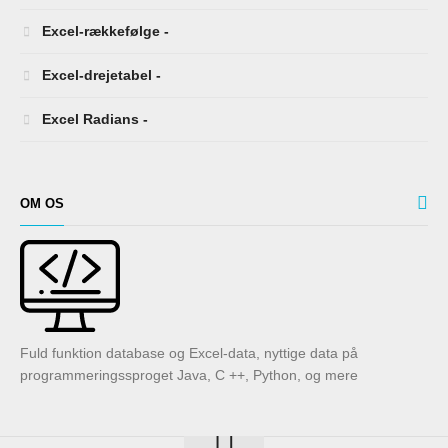
Excel-rækkefølge -
Excel-drejetabel -
Excel Radians -
OM OS
Fuld funktion database og Excel-data, nyttige data på
programmeringssproget Java, C ++, Python, og mere