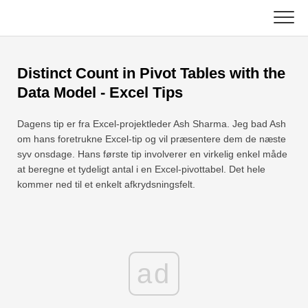
Skip
to
content
Vigtigste
Distinct Count in Pivot Tables with the
Excel-funktioner
Data Model - Excel Tips
Diagram
C ++
Dagens tip er fra Excel-projektleder Ash Sharma. Jeg bad Ash
om hans foretrukne Excel-tip og vil præsentere dem de næste
Excel-tip
DSA
syv onsdage. Hans første tip involverer en virkelig enkel måde
at beregne et tydeligt antal i en Excel-pivottabel. Det hele
Formel
kommer ned til et enkelt afkrydsningsfelt.
Java
Ordliste
JavaScript
Tastaturgenveje
Kotlin
ad
Lektioner
Python
Nyheder