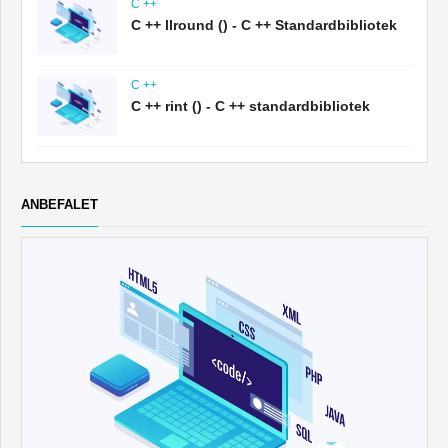
C ++
C ++ llround () - C ++ Standardbibliotek
C ++
C ++ rint () - C ++ standardbibliotek
ANBEFALET