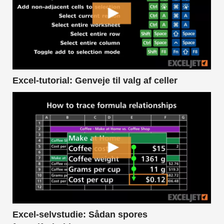
Excel-tutorial: Genveje til valg af celler
Excel-selvstudie: Sådan spores