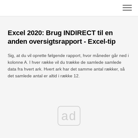
Skip
to
content
Vigtigste
Excel 2020: Brug INDIRECT til en
Excel-funktioner
anden oversigtsrapport - Excel-tip
Diagram
C ++
Sig, at du vil oprette følgende rapport, hvor måneder går ned i
kolonne A. I hver række vil du trække de samlede samlede
Excel-tip
DSA
data fra hvert ark. Hvert ark har det samme antal rækker, så
det samlede antal er altid i række 12.
Formel
Java
Ordliste
JavaScript
Tastaturgenveje
ad
Kotlin
Lektioner
Python
Nyheder