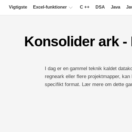
Skip
Vigtigste
Excel-funktioner
C ++
DSA
Java
Ja
to
content
Diagram
Konsolider ark - 
Excel-
tip
Formel
Ordliste
I dag er en gammel teknik kaldet datako
regneark eller flere projektmapper, kan 
Tastaturgenveje
specifikt format. Lær mere om dette ga
Lektioner
Nyheder
Drejebord
TechTV