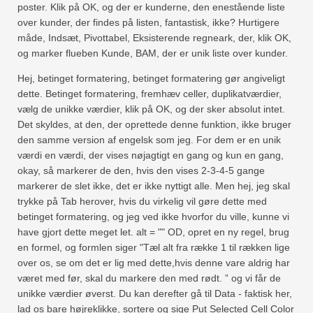
poster. Klik på OK, og der er kunderne, den enestående liste
over kunder, der findes på listen, fantastisk, ikke? Hurtigere
måde, Indsæt, Pivottabel, Eksisterende regneark, der, klik OK,
og marker flueben Kunde, BAM, der er unik liste over kunder.
Hej, betinget formatering, betinget formatering gør angiveligt
dette. Betinget formatering, fremhæv celler, duplikatværdier,
vælg de unikke værdier, klik på OK, og der sker absolut intet.
Det skyldes, at den, der oprettede denne funktion, ikke bruger
den samme version af engelsk som jeg. For dem er en unik
værdi en værdi, der vises nøjagtigt en gang og kun en gang,
okay, så markerer de den, hvis den vises 2-3-4-5 gange
markerer de slet ikke, det er ikke nyttigt alle. Men hej, jeg skal
trykke på Tab herover, hvis du virkelig vil gøre dette med
betinget formatering, og jeg ved ikke hvorfor du ville, kunne vi
have gjort dette meget let. alt = "" OD, opret en ny regel, brug
en formel, og formlen siger "Tæl alt fra række 1 til rækken lige
over os, se om det er lig med dette,hvis denne vare aldrig har
været med før, skal du markere den med rødt. ” og vi får de
unikke værdier øverst. Du kan derefter gå til Data - faktisk her,
lad os bare højreklikke, sortere og sige Put Selected Cell Color