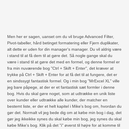
Men her er sagen, uanset om du vil bruge Advanced Filter,
Pivot-tabeller, hård betinget formatering eller Fjern duplikater,
alt dette er uden for din manager's manager. Du vil aldrig være
i stand til at få dem til at gøre det. Så nogle gange skal du
være i stand til at gøre det med en formel, og denne formel er
fra min nuværende bog "Ctrl + Skift + Enter", det kræver at
trykke på Ctrl + Skift + Enter for at få det til at fungere, det er
en sindssygt fantastisk formel. Og i min bog "MrExcel XL" ville
jeg bare påpege, at der er et fantastisk sæt formler i denne
bog. Hvis du skal gøre noget, som at udtrække en unik liste
over kunder eller udtrække alle kunder, der matcher en
bestemt liste, er der et helt kapitel i Mike's bog om, hvordan du
gør det. Normalt vil jeg bede dig om at købe min bog i dag, det
gør jeg ikkeikke synes du skal købe min bog, jeg synes du skal
købe Mike's bog. Klik på det "i" øverst til højre for at komme til