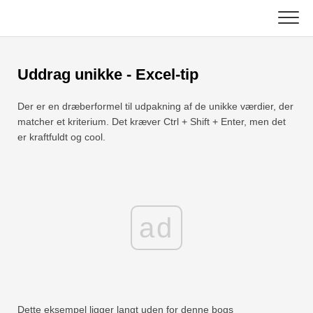
Skip
to
content
Vigtigste
Uddrag unikke - Excel-tip
Excel-funktioner
Der er en dræberformel til udpakning af de unikke værdier, der
Diagram
C ++
matcher et kriterium. Det kræver Ctrl + Shift + Enter, men det
er kraftfuldt og cool.
Excel-tip
DSA
Formel
Java
Ordliste
ad
JavaScript
Tastaturgenveje
Kotlin
Lektioner
Python
Dette eksempel ligger langt uden for denne bogs
Nyheder