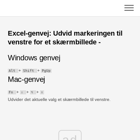
Skip
to
content
Vigtigste
Excel-genvej: Udvid markeringen til
Excel-funktioner
venstre for et skærmbillede -
Diagram
C ++
Windows genvej
Excel-tip
DSA
+
+
Alt
Shift
PgUp
Mac-genvej
Formel
Java
+
+
+
Fn
⇧
⌥
↑
Ordliste
Udvider det aktuelle valg et skærmbillede til venstre.
JavaScript
Tastaturgenveje
Kotlin
Lektioner
Python
Nyheder