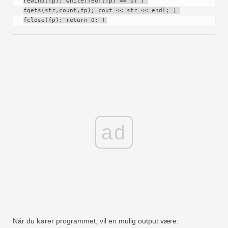
rewind(fp); while(feof(fp) == 0) ( 
fgets(str,count,fp); cout << str << endl; ) 
fclose(fp); return 0; )
ad
Når du kører programmet, vil en mulig output være: