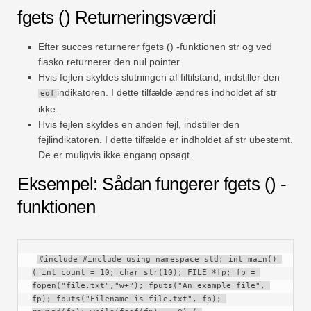
fgets () Returneringsværdi
Efter succes returnerer fgets () -funktionen str og ved
fiasko returnerer den nul pointer.
Hvis fejlen skyldes slutningen af ​​filtilstand, indstiller den
indikatoren. I dette tilfælde ændres indholdet af str
eof
ikke.
Hvis fejlen skyldes en anden fejl, indstiller den
fejlindikatoren. I dette tilfælde er indholdet af str ubestemt.
De er muligvis ikke engang opsagt.
Eksempel: Sådan fungerer fgets () -
funktionen
#include #include using namespace std; int main() 
( int count = 10; char str(10); FILE *fp; fp = 
fopen("file.txt","w+"); fputs("An example file", 
fp); fputs("Filename is file.txt", fp); 