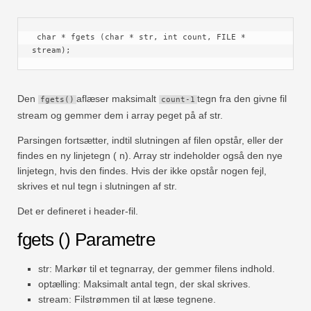
Hurtig
Drejebord
 char * fgets (char * str, int count, FILE * 
stream);
TechTV
Den
aflæser maksimalt
tegn fra den givne fil
fgets()
count-1
stream og gemmer dem i array peget på af str.
Parsingen fortsætter, indtil slutningen af ​​filen opstår, eller der
findes en ny linjetegn ( n). Array str indeholder også den nye
linjetegn, hvis den findes. Hvis der ikke opstår nogen fejl,
skrives et nul tegn i slutningen af ​​str.
Det er defineret i header-fil.
fgets () Parametre
str: Markør til et tegnarray, der gemmer filens indhold.
optælling: Maksimalt antal tegn, der skal skrives.
stream: Filstrømmen til at læse tegnene.