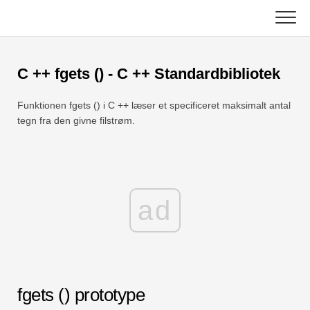
Skip
to
content
Vigtigste
C ++ fgets () - C ++ Standardbibliotek
Excel-funktioner
Funktionen fgets () i C ++ læser et specificeret maksimalt antal
Diagram
C ++
tegn fra den givne filstrøm.
Excel-tip
DSA
Formel
Java
ad
Ordliste
JavaScript
Tastaturgenveje
Kotlin
Lektioner
fgets () prototype
Python
Nyheder