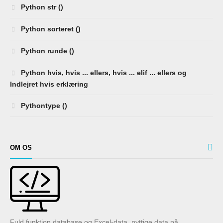
Python str ()
Python sorteret ()
Python runde ()
Python hvis, hvis ... ellers, hvis ... elif ... ellers og
Indlejret hvis erklæring
Pythontype ()
OM OS
Fuld funktion database og Excel-data, nyttige data på