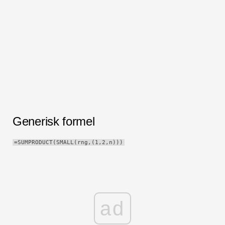
Hurtig
Drejebord
TechTV
Generisk formel
=SUMPRODUCT(SMALL(rng,(1,2,n)))
ad