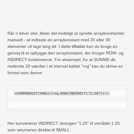
Når n bliver stor, bliver det kedeligt at oprette arraykonstanten
manuelt - at indtaste en arraykonstant med 20 eller 30
elementer vil tage lang tid. I dette tilfælde kan du bruge en
genvej til at opbygge den arraykonstant, der bruger ROW- og
INDIRECT-funktionerne. For eksempel, for at SUMME de
nederste 20 værdier i et interval kaldet "rng" kan du skrive en
formel som denne:
=SUMPRODUCT(SMALL(rng,ROW(INDIRECT("1:20"))))
Her konverterer INDIRECT strengen "1:20" til området 1:20,
som returneres direkte til SMALL.